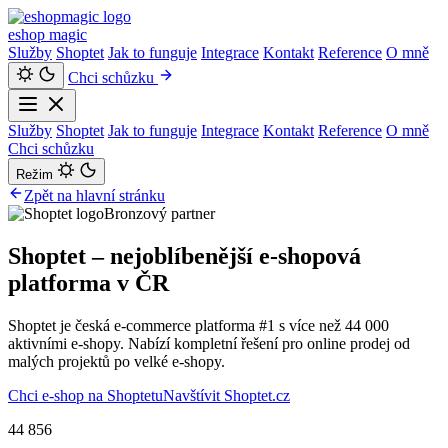
eshop
magic
Služby
Shoptet
Jak to funguje
Integrace
Kontakt
Reference
O mně
Chci schůzku
Služby
Shoptet
Jak to funguje
Integrace
Kontakt
Reference
O mně
Chci schůzku
Režim
Zpět na hlavní stránku
Bronzový partner
Shoptet – nejoblíbenější
e-shopová
platforma
v ČR
Shoptet je česká e-commerce platforma #1 s více než 44 000
aktivními e-shopy. Nabízí kompletní řešení pro online prodej od
malých projektů po velké e-shopy.
Chci e-shop na Shoptetu
Navštívit Shoptet.cz
44 856