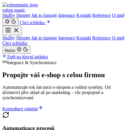
eshop
magic
Služby
Shoptet
Jak to funguje
Integrace
Kontakt
Reference
O mně
Chci schůzku
Služby
Shoptet
Jak to funguje
Integrace
Kontakt
Reference
O mně
Chci schůzku
Režim
Zpět na hlavní stránku
Integrace & Synchronizace
Propojte váš e-shop s
celou firmou
Automatizujte tok dat mezi e-shopem a vašimi systémy. Od
účetnictví přes sklad až po marketing – vše propojené a
synchronizované.
Konzultace zdarma
Automatizace procesů